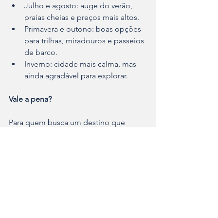
Julho e agosto: auge do verão, 
praias cheias e preços mais altos.
Primavera e outono: boas opções 
para trilhas, miradouros e passeios 
de barco.
Inverno: cidade mais calma, mas 
ainda agradável para explorar.
Vale a pena?
Para quem busca um destino que 
combine praia, paisagens naturais, 
história e boa gastronomia, Lagos 
costuma aparecer entre as apostas 
mais seguras do Algarve. Dá para 
conhecer os principais pontos em dois 
ou três dias, mas muita gente acaba 
prolongando a estadia — 
especialmente depois do primeiro pôr 