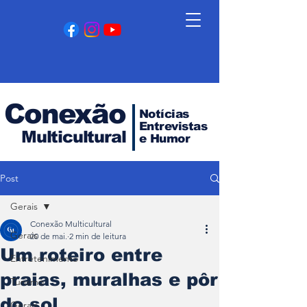
Conexão
Notícias
Entrevistas
Multicultural
e Humor
Post
Gerais
Conexão Multicultural
Gerais
20 de mai.
2 min de leitura
Um roteiro entre
Entretenimento
praias, muralhas e pôr
Turismo
do sol
Gerais